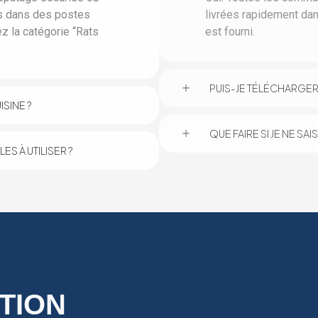
és dans des postes
livrées rapidement dan
ez la catégorie “Rats
est fourni.
PUIS-JE TÉLÉCHARGER 
ISINE ?
QUE FAIRE SI JE NE SA
S À UTILISER ?
TION