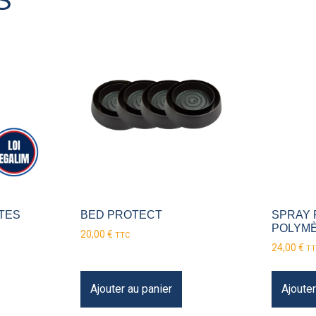
TES
BED PROTECT
SPRAY 
POLYMÈ
20,00
€
TTC
24,00
€
TT
Ajouter au panier
Ajouter